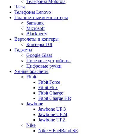
Телефоны Motorola
Часы
Телефоны Lenovo
Планшетные компьютеры
Samsung
Microsoft
Blackberry
Вертолеты и коптеры
Коптеры DJI
Гаджеты
Google Glass
Полезные устройства
Цифровые ручки
Умные браслеты
Fitbit
Fitbit Force
Fitbit Flex
Fitbit Charge
Fitbit Charge HR
Jawbone
Jawbone UP 3
Jawbone UP24
Jawbone UP2
Nike
Nike + FuelBand SE