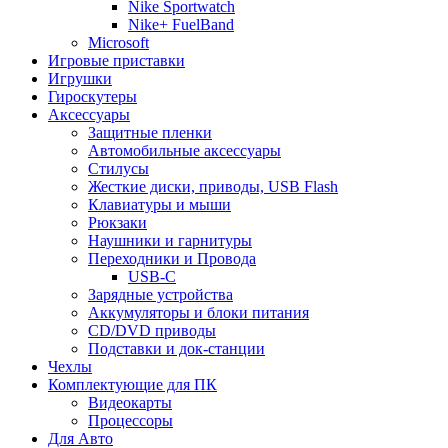
Nike Sportwatch
Nike+ FuelBand
Microsoft
Игровые приставки
Игрушки
Гироскутеры
Аксессуары
Защитные пленки
Автомобильные аксессуары
Стилусы
Жесткие диски, приводы, USB Flash
Клавиатуры и мыши
Рюкзаки
Наушники и гарнитуры
Переходники и Провода
USB-C
Зарядные устройства
Аккумуляторы и блоки питания
CD/DVD приводы
Подставки и док-станции
Чехлы
Комплектующие для ПК
Видеокарты
Процессоры
Для Авто