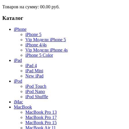
Товаров на сумму:
00.00 руб.
Каталог
iPhone
iPhone 5
Vip Модели iPhone 5
iPhone 4/4s
Vip Модели iPhone 4s
iPhone 5 Color
iPad
iPad 4
iPad Mini
New iPad
iPod
iPod Touch
iPod Nano
iPod Shuffle
iMac
MacBook
MacBook Pro 13
MacBook Pro 17
MacBook Pro 15
MacBook Air 11