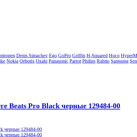
ntropen
Denis Simachev
Ego
GoPro
Griffin
H-Squared
Hoco
HyperM
ike
Nokia
Orbotix
Ozaki
Panasonic
Parrot
Philips
Rabito
Samsung
Sen
re Beats Pro Black черные 129484-00