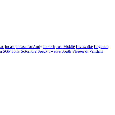
ac
Incase
Incase for Andy
Inotech
Just Mobile
Livescribe
Logitech
a
SGP
Sony
Sotomore
Speck
Twelve South
Vlieger & Vandam