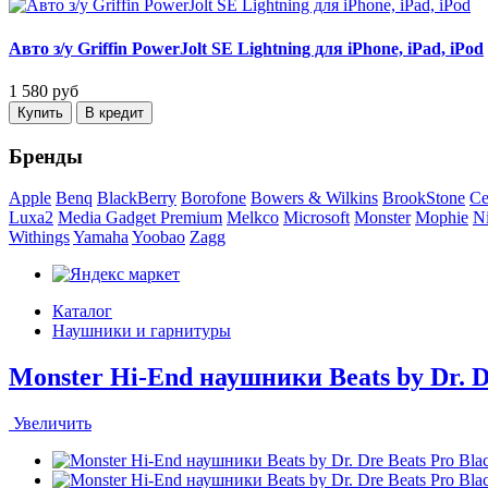
Авто з/у Griffin PowerJolt SE Lightning для iPhone, iPad, iPod
1 580
руб
Бренды
Apple
Benq
BlackBerry
Borofone
Bowers & Wilkins
BrookStone
Ce
Luxa2
Media Gadget Premium
Melkco
Microsoft
Monster
Mophie
N
Withings
Yamaha
Yoobao
Zagg
Каталог
Наушники и гарнитуры
Monster Hi-End наушники Beats by Dr. D
Увеличить