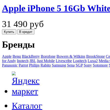
Apple iPhone 5 16Gb Whit
31 490
руб
Бренды
Apple
Benq
BlackBerry
Borofone
Bowers & Wilkins
BrookStone
Ce
for Andy
Inotech
JBL
Just Mobile
Livescribe
Logitech
Luxa2
Media 
Panasonic
Parrot
Philips
Rabito
Samsung
Sena
SGP
Sony
Sotomore
Каталог