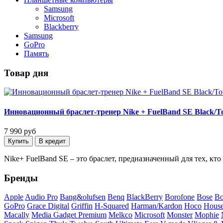
Samsung
Microsoft
Blackberry
Samsung
GoPro
Память
Товар дня
Инновационный браслет-тренер Nike + FuelBand SE Black/T
7 990
руб
Nike+ FuelBand SE – это браслет, предназначенный для тех, кт
Бренды
Apple
Audio Pro
Bang&olufsen
Benq
BlackBerry
Borofone
Bose
Bo
GoPro
Grace Digital
Griffin
H-Squared
Harman/Kardon
Hoco
House
Macally
Media Gadget Premium
Melkco
Microsoft
Monster
Mophie