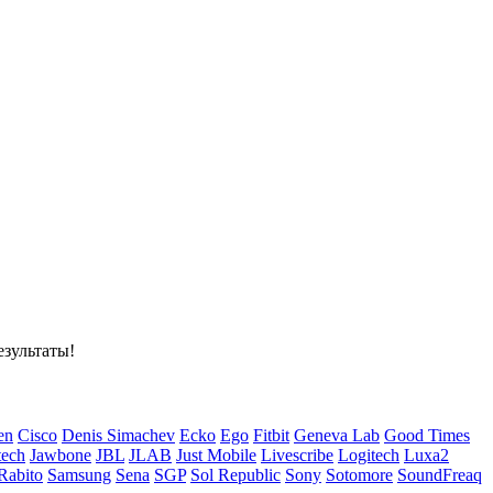
езультаты!
en
Cisco
Denis Simachev
Ecko
Ego
Fitbit
Geneva Lab
Good Times
tech
Jawbone
JBL
JLAB
Just Mobile
Livescribe
Logitech
Luxa2
Rabito
Samsung
Sena
SGP
Sol Republic
Sony
Sotomore
SoundFreaq