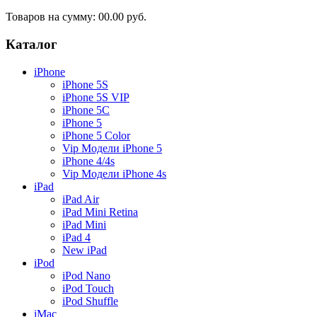
Товаров на сумму:
00.00 руб.
Каталог
iPhone
iPhone 5S
iPhone 5S VIP
iPhone 5C
iPhone 5
iPhone 5 Color
Vip Модели iPhone 5
iPhone 4/4s
Vip Модели iPhone 4s
iPad
iPad Air
iPad Mini Retina
iPad Mini
iPad 4
New iPad
iPod
iPod Nano
iPod Touch
iPod Shuffle
iMac