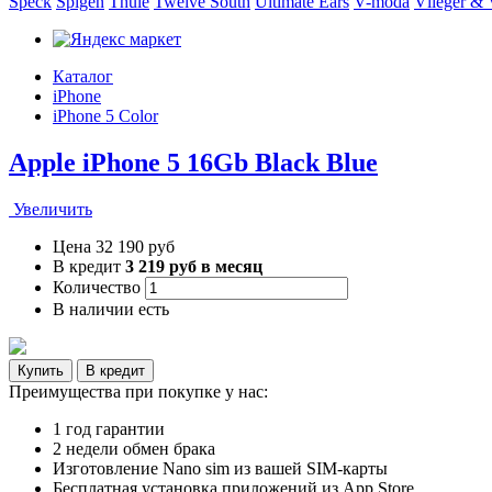
Speck
Spigen
Thule
Twelve South
Ultimate Ears
V-moda
Vlieger &
Каталог
iPhone
iPhone 5 Color
Apple iPhone 5 16Gb Black Blue
Увеличить
Цена
32 190 руб
В кредит
3 219 руб в месяц
Количество
В наличии
есть
Преимущества при покупке у нас:
1 год гарантии
2 недели обмен брака
Изготовление Nano sim из вашей SIM-карты
Бесплатная установка приложений из App Store