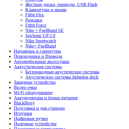
Жесткие диски, приводы, USB Flash
Клавиатуры и мыши
Fitbit Flex
Рюкзаки
Fitbit Force
Nike + FuelBand SE
Jawbone UP 2.0
Nike Sportwatch
Nike+ FuelBand
Наушники и гарнитуры
Переходники и Провода
Автомобильные аксессуары
Aккустические системы
Беспроводные акустические системы
Акустические системы lightning dock
Зарядные устройства
Видео очки
Wi-Fi оборудование
Аккумуляторы и блоки питания
BlackBerry
Подставки и док-станции
Игрушки
Цифровые ручки
Полезные устройства
Планшетные компьютеры