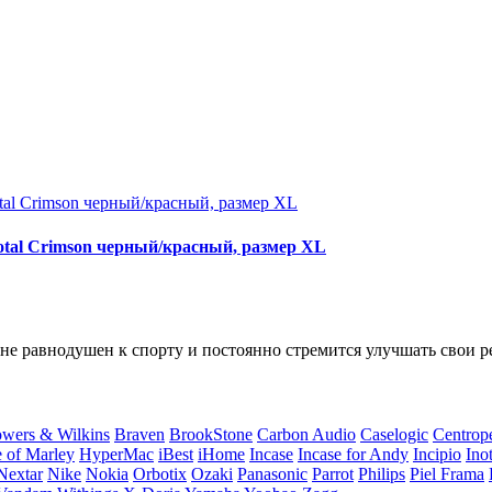
otal Crimson черный/красный, размер XL
о не равнодушен к спорту и постоянно стремится улучшать свои р
wers & Wilkins
Braven
BrookStone
Carbon Audio
Caselogic
Centrop
 of Marley
HyperMac
iBest
iHome
Incase
Incase for Andy
Incipio
Ino
Nextar
Nike
Nokia
Orbotix
Ozaki
Panasonic
Parrot
Philips
Piel Frama