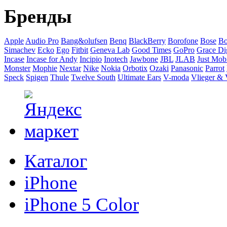
Бренды
Apple
Audio Pro
Bang&olufsen
Benq
BlackBerry
Borofone
Bose
Bo
Simachev
Ecko
Ego
Fitbit
Geneva Lab
Good Times
GoPro
Grace Dig
Incase
Incase for Andy
Incipio
Inotech
Jawbone
JBL
JLAB
Just Mob
Monster
Mophie
Nextar
Nike
Nokia
Orbotix
Ozaki
Panasonic
Parrot
Speck
Spigen
Thule
Twelve South
Ultimate Ears
V-moda
Vlieger &
Каталог
iPhone
iPhone 5 Color