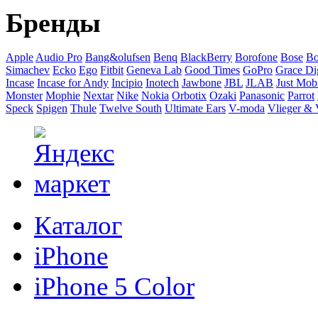
Бренды
Apple
Audio Pro
Bang&olufsen
Benq
BlackBerry
Borofone
Bose
Bo
Simachev
Ecko
Ego
Fitbit
Geneva Lab
Good Times
GoPro
Grace Dig
Incase
Incase for Andy
Incipio
Inotech
Jawbone
JBL
JLAB
Just Mob
Monster
Mophie
Nextar
Nike
Nokia
Orbotix
Ozaki
Panasonic
Parrot
Speck
Spigen
Thule
Twelve South
Ultimate Ears
V-moda
Vlieger &
Каталог
iPhone
iPhone 5 Color