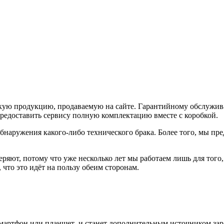
скую продукцию, продаваемую на сайте. Гарантийному обслужи
редоставить сервису полную комплектацию вместе с коробкой.
бнаружения какого-либо технического брака. Более того, мы пре
веряют, потому что уже несколько лет мы работаем лишь для тог
что это идёт на пользу обеим сторонам.
мартфон или планшет и станет дополнительным источником заря