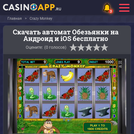
Главная
>
Crazy Monkey
Скачать автомат Обезьянки на
Андроид и iOS бесплатно
Оцените:
(0 голосов)