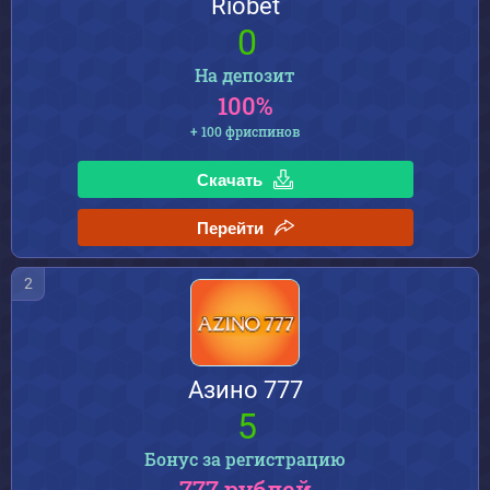
Riobet
Всё чаще производители переносят собственные слоты на
0
мобильную платформу. Это позволяет охватывать огромную
аудиторию любителей азарта.
На депозит
100%
Сегодня скачать автоматы на телефон Андроид
+ 100 фриспинов
можно разными способами. Обычно графика в
мобильной версии упрощена, малозначимые
Скачать
функции удалены, а основные кнопки
управления сделаны чуть крупнее, чем в
Перейти
десктопной версии.
2
Азино 777
5
Бонус за регистрацию
777 рублей